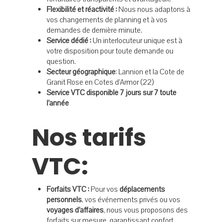
Flexibilité et réactivité :
Nous nous adaptons à
Prestations
vos changements de planning et à vos
demandes de dernière minute.
Service dédié :
Un interlocuteur unique est à
Transport De
votre disposition pour toute demande ou
Bagages
question.
Secteur géographique
: Lannion et la Cote de
Randonneurs
Granit Rose en Cotes d’Armor (22)
Service VTC disponible 7 jours sur 7 toute
Offre VTC Au Fo
l’année
Nos Tarifs
Nos tarifs
Réservez Un Ta
VTC:
Donnez Votre Avis Sur Google 
Forfaits VTC :
Pour vos
déplacements
personnels
, vos événements privés ou vos
voyages d’affaires
, nous vous proposons des
forfaits sur mesure, garantissant confort,