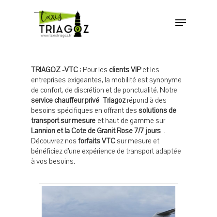
TRIAGOZ -VTC :
Pour les
clients VIP
et les
entreprises exigeantes, la mobilité est synonyme
de confort, de discrétion et de ponctualité. Notre
service chauffeur privé Triagoz
répond à des
besoins spécifiques en offrant des
solutions de
transport sur mesure
et haut de gamme sur
Lannion et la Cote de Granit Rose 7/7 jours
.
Découvrez nos
forfaits VTC
sur mesure et
bénéficiez d’une expérience de transport adaptée
à vos besoins.