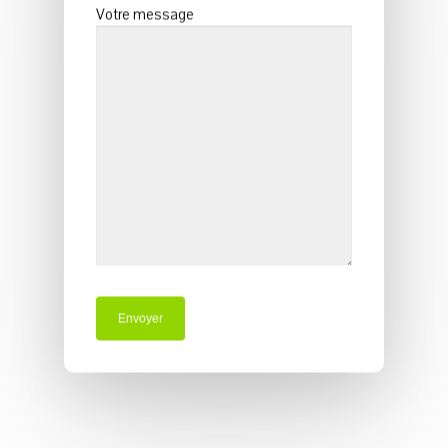
Votre message
Accueil Taxis
Prestations
Transport De
Bagages
Randonneurs
Offre VTC Au Fo
Nos Tarifs
Réservez Un Ta
Donnez Votre Avis Sur Google 